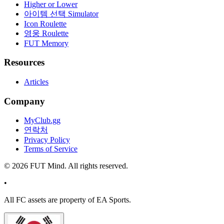
Higher or Lower
아이템 선택 Simulator
Icon Roulette
영웅 Roulette
FUT Memory
Resources
Articles
Company
MyClub.gg
연락처
Privacy Policy
Terms of Service
©
2026
FUT Mind. All rights reserved.
•
All
FC
assets are property of EA Sports.