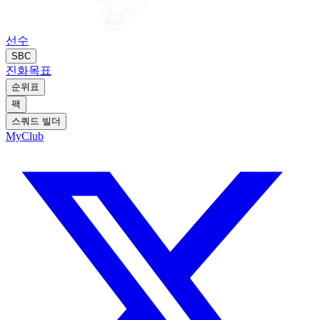
선수
SBC
진화
목표
순위표
팩
스쿼드 빌더
MyClub