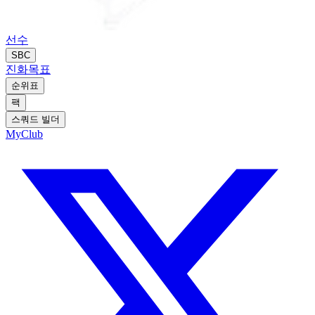
선수
SBC
진화
목표
순위표
팩
스쿼드 빌더
MyClub