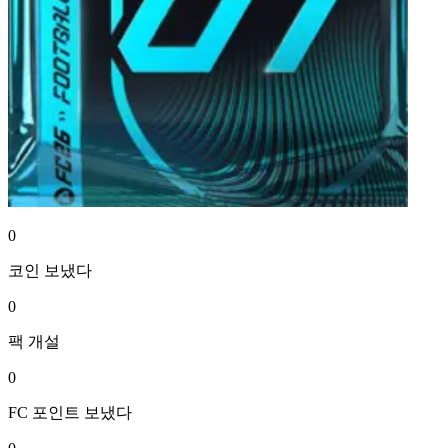
0
코인
보냈다
0
팩
개설
0
FC 포인트
보냈다