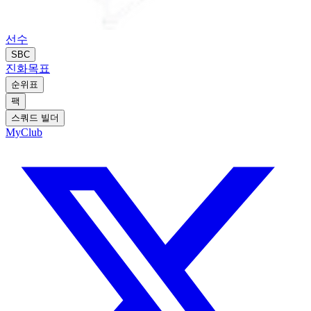
선수
SBC
진화
목표
순위표
팩
스쿼드 빌더
MyClub