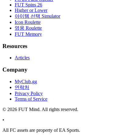
FUT Spins 26
Higher or Lower
아이템 선택 Simulator
Icon Roulette
영웅 Roulette
FUT Memory
Resources
Articles
Company
MyClub.gg
연락처
Privacy Policy
Terms of Service
©
2026
FUT Mind. All rights reserved.
•
All
FC
assets are property of EA Sports.