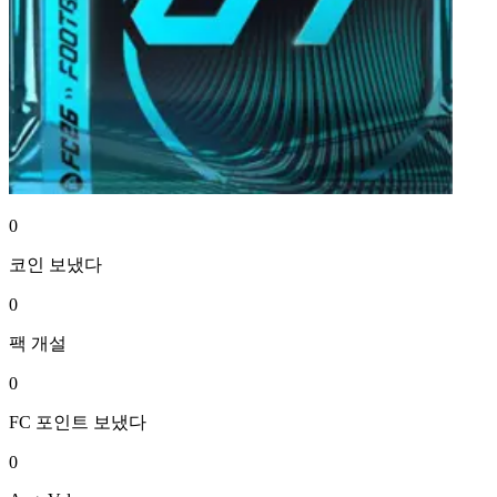
0
코인
보냈다
0
팩
개설
0
FC 포인트
보냈다
0