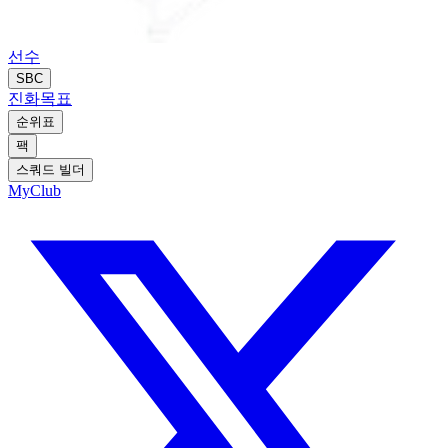
선수
SBC
진화
목표
순위표
팩
스쿼드 빌더
MyClub