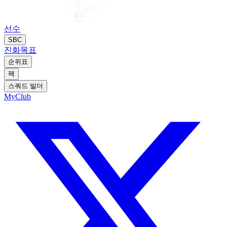
선수
SBC
진화
목표
순위표
팩
스쿼드 빌더
MyClub