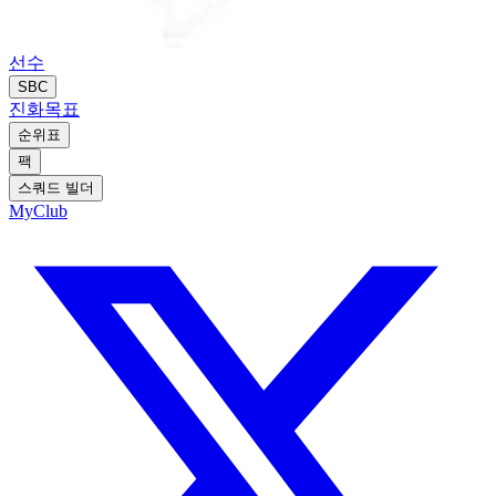
선수
SBC
진화
목표
순위표
팩
스쿼드 빌더
MyClub