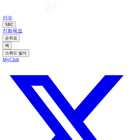
선수
SBC
진화
목표
순위표
팩
스쿼드 빌더
MyClub