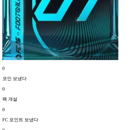
0
코인
보냈다
0
팩
개설
0
FC 포인트
보냈다