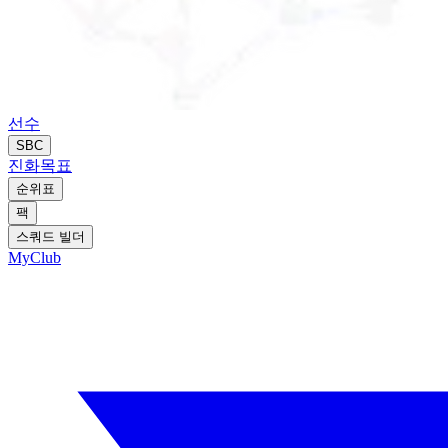
선수
SBC
진화
목표
순위표
팩
스쿼드 빌더
MyClub