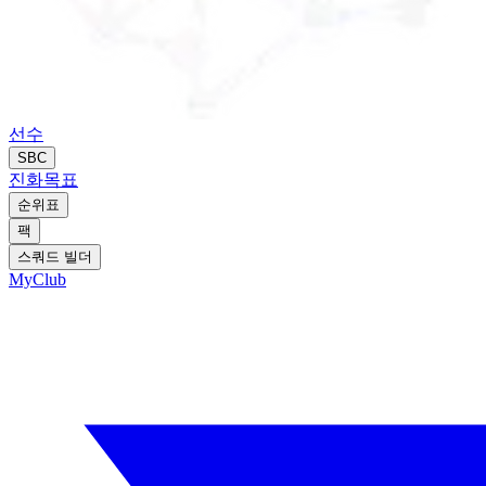
선수
SBC
진화
목표
순위표
팩
스쿼드 빌더
MyClub