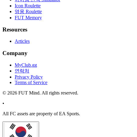
Icon Roulette
영웅 Roulette
FUT Memory
Resources
Articles
Company
MyClub.gg
연락처
Privacy Policy
Terms of Service
©
2026
FUT Mind. All rights reserved.
•
All
FC
assets are property of EA Sports.