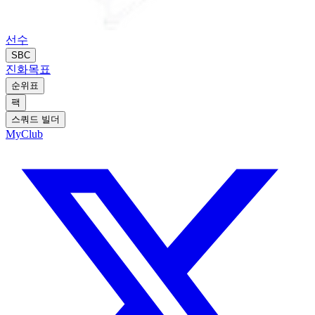
선수
SBC
진화
목표
순위표
팩
스쿼드 빌더
MyClub