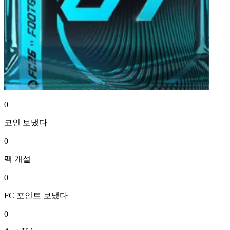
0
코인
보냈다
0
팩
개설
0
FC 포인트
보냈다
0