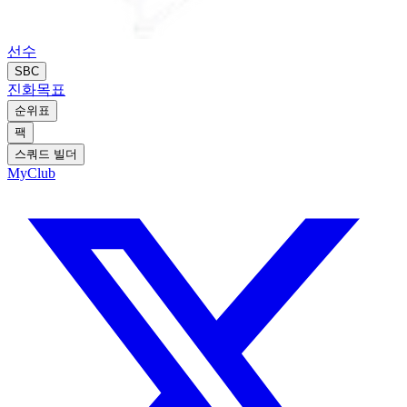
선수
SBC
진화
목표
순위표
팩
스쿼드 빌더
MyClub