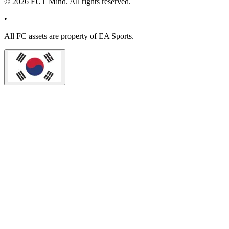
©
2026
FUT Mind. All rights reserved.
•
All
FC
assets are property of EA Sports.