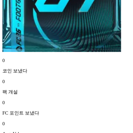
0
코인
보냈다
0
팩
개설
0
FC 포인트
보냈다
0