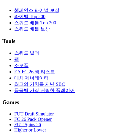
챔피언스 파이널 보상
라이벌 Top 200
스쿼드 배틀 Top 200
스쿼드 배틀 보상
Tools
스쿼드 빌더
팩
소모품
EA FC 26 팩 리스트
매치 제너레이터
최고의 가치를 지닌 SBC
등급별 가장 저렴한 플레이어
Games
FUT Draft Simulator
FC 26 Pack Opener
FUT Spins 26
Higher or Lower