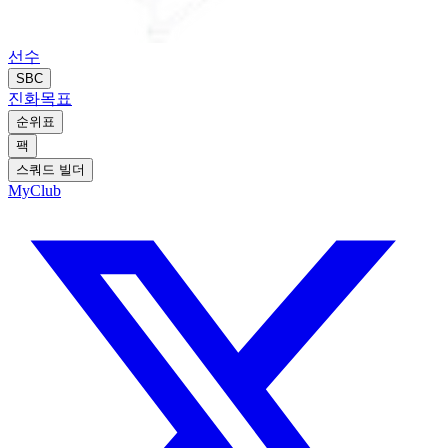
선수
SBC
진화
목표
순위표
팩
스쿼드 빌더
MyClub