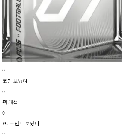
0
코인
보냈다
0
팩
개설
0
FC 포인트
보냈다