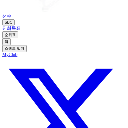
선수
SBC
진화
목표
순위표
팩
스쿼드 빌더
MyClub