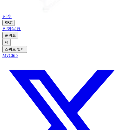
선수
SBC
진화
목표
순위표
팩
스쿼드 빌더
MyClub