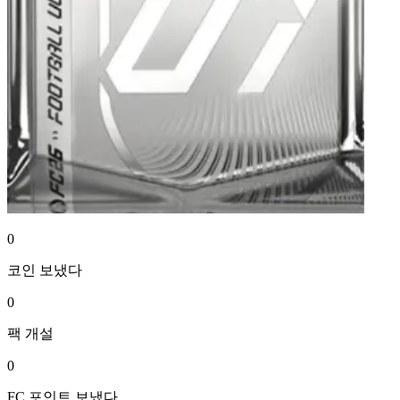
0
코인
보냈다
0
팩
개설
0
FC 포인트
보냈다