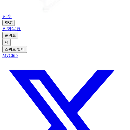
선수
SBC
진화
목표
순위표
팩
스쿼드 빌더
MyClub