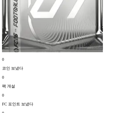
0
코인
보냈다
0
팩
개설
0
FC 포인트
보냈다