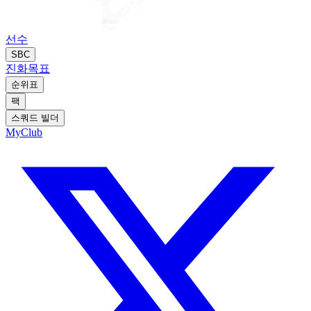
선수
SBC
진화
목표
순위표
팩
스쿼드 빌더
MyClub