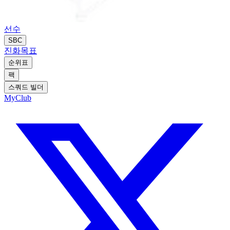
선수
SBC
진화
목표
순위표
팩
스쿼드 빌더
MyClub