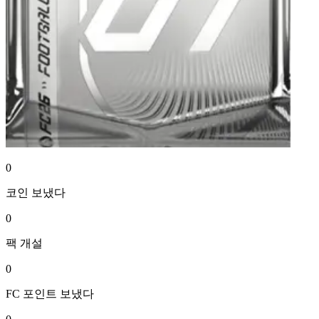
0
코인
보냈다
0
팩
개설
0
FC 포인트
보냈다