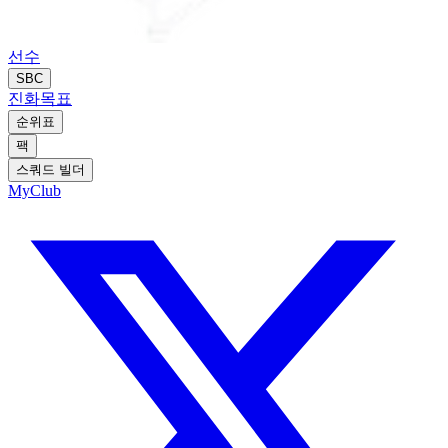
선수
SBC
진화
목표
순위표
팩
스쿼드 빌더
MyClub