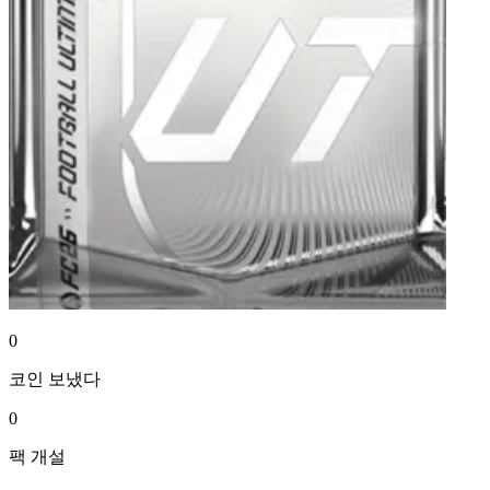
0
코인
보냈다
0
팩
개설