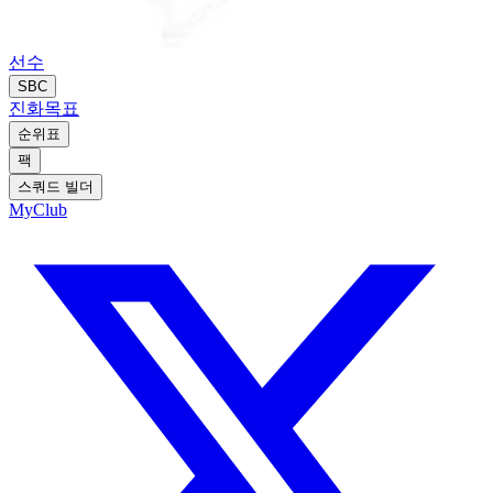
선수
SBC
진화
목표
순위표
팩
스쿼드 빌더
MyClub