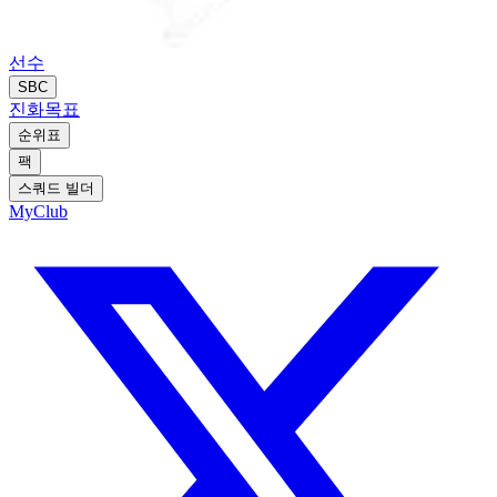
선수
SBC
진화
목표
순위표
팩
스쿼드 빌더
MyClub