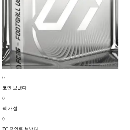
0
코인
보냈다
0
팩
개설
0
FC 포인트
보냈다