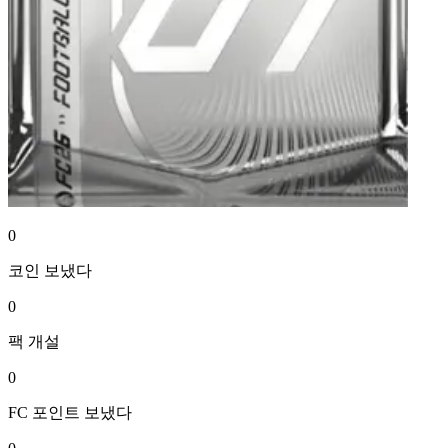
0
코인
보냈다
0
팩
개설
0
FC 포인트
보냈다