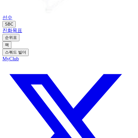
선수
SBC
진화
목표
순위표
팩
스쿼드 빌더
MyClub