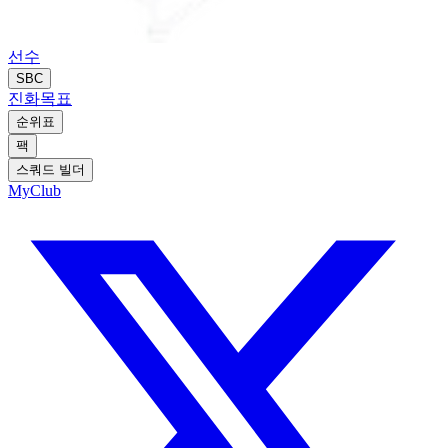
선수
SBC
진화
목표
순위표
팩
스쿼드 빌더
MyClub