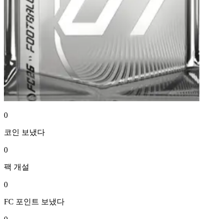
0
코인
보냈다
0
팩
개설
0
FC 포인트
보냈다