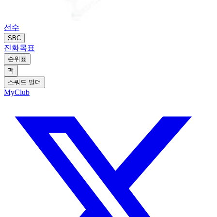
선수
SBC
진화
목표
순위표
팩
스쿼드 빌더
MyClub