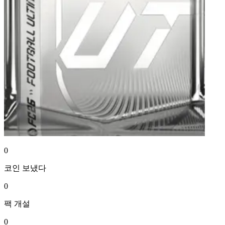
0
코인
보냈다
0
팩
개설
0