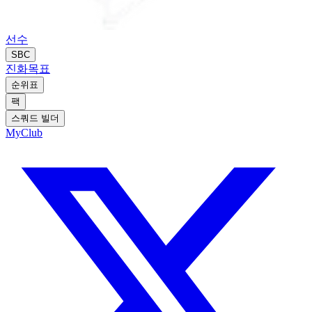
선수
SBC
진화
목표
순위표
팩
스쿼드 빌더
MyClub