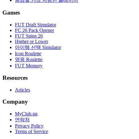
등급별 가장 저렴한 플레이어
Games
FUT Draft Simulator
FC 26 Pack Opener
FUT Spins 26
Higher or Lower
아이템 선택 Simulator
Icon Roulette
영웅 Roulette
FUT Memory
Resources
Articles
Company
MyClub.gg
연락처
Privacy Policy
Terms of Service