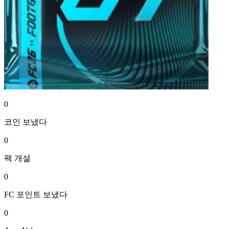
0
코인
보냈다
0
팩
개설
0
FC 포인트
보냈다
0