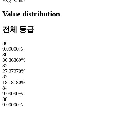
Avg. Value
Value distribution
전체 등급
86+
9.09000
%
80
36.36360
%
82
27.27270
%
83
18.18180
%
84
9.09090
%
88
9.09090
%