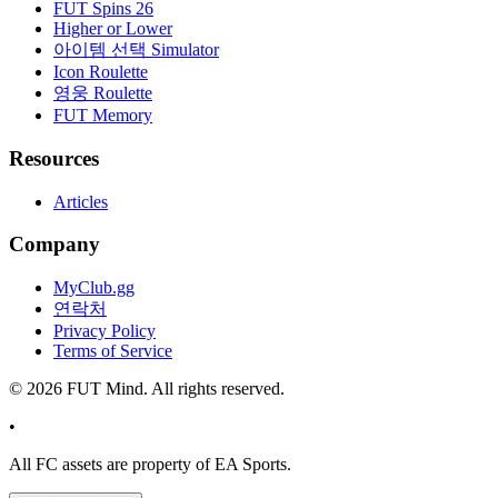
FUT Spins 26
Higher or Lower
아이템 선택 Simulator
Icon Roulette
영웅 Roulette
FUT Memory
Resources
Articles
Company
MyClub.gg
연락처
Privacy Policy
Terms of Service
©
2026
FUT Mind. All rights reserved.
•
All
FC
assets are property of EA Sports.