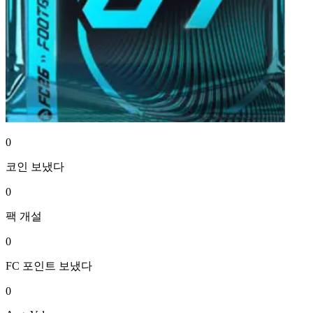
0
코인
보냈다
0
팩
개설
0
FC 포인트
보냈다
0