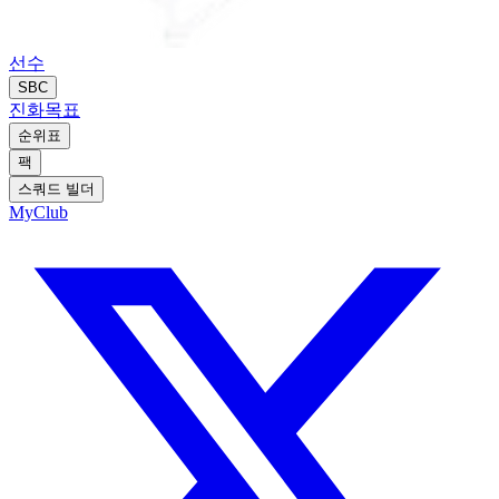
선수
SBC
진화
목표
순위표
팩
스쿼드 빌더
MyClub