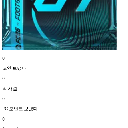
0
코인
보냈다
0
팩
개설
0
FC 포인트
보냈다
0