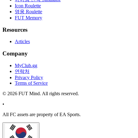
Icon Roulette
영웅 Roulette
FUT Memory
Resources
Articles
Company
MyClub.gg
연락처
Privacy Policy
Terms of Service
©
2026
FUT Mind. All rights reserved.
•
All
FC
assets are property of EA Sports.