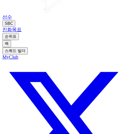
선수
SBC
진화
목표
순위표
팩
스쿼드 빌더
MyClub