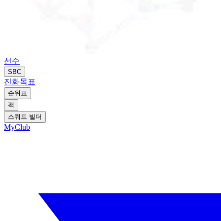
선수
SBC
진화
목표
순위표
팩
스쿼드 빌더
MyClub