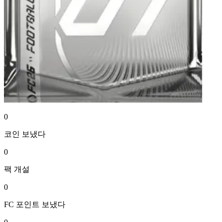
0
코인
보냈다
0
팩
개설
0
FC 포인트
보냈다