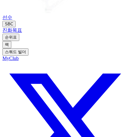
선수
SBC
진화
목표
순위표
팩
스쿼드 빌더
MyClub