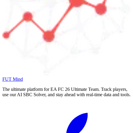
FUT Mind
The ultimate platform for EA FC
26
Ultimate Team. Track players,
use our AI SBC Solver, and stay ahead with real-time data and tools.