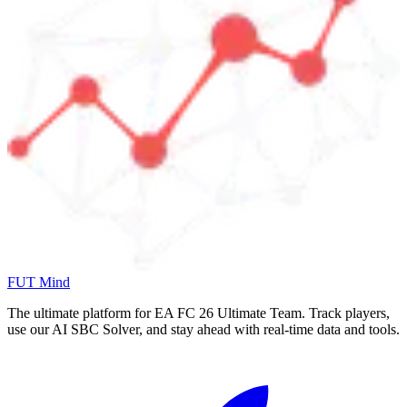
FUT Mind
The ultimate platform for EA FC
26
Ultimate Team. Track players,
use our AI SBC Solver, and stay ahead with real-time data and tools.