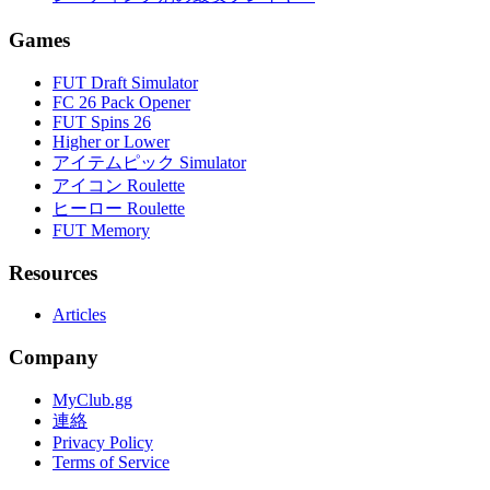
Games
FUT Draft Simulator
FC 26 Pack Opener
FUT Spins 26
Higher or Lower
アイテムピック Simulator
アイコン Roulette
ヒーロー Roulette
FUT Memory
Resources
Articles
Company
MyClub.gg
連絡
Privacy Policy
Terms of Service