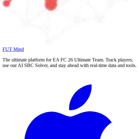
FUT Mind
The ultimate platform for EA FC
26
Ultimate Team. Track players,
use our AI SBC Solver, and stay ahead with real-time data and tools.