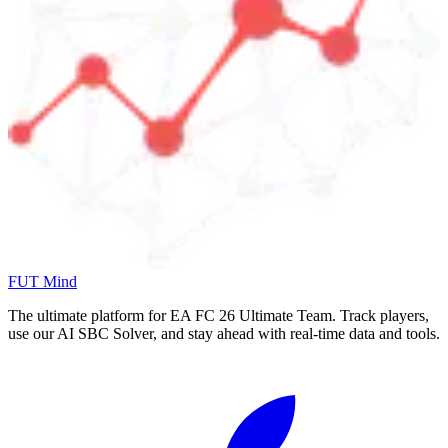
FUT Mind
The ultimate platform for EA FC
26
Ultimate Team. Track players,
use our AI SBC Solver, and stay ahead with real-time data and tools.