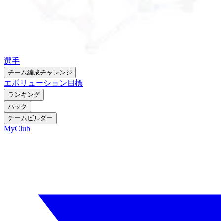
選手
チーム編成チャレンジ
エボリューション
目標
ランキング
パック
チームビルダー
MyClub