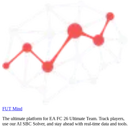
FUT Mind
The ultimate platform for EA FC
26
Ultimate Team. Track players,
use our AI SBC Solver, and stay ahead with real-time data and tools.