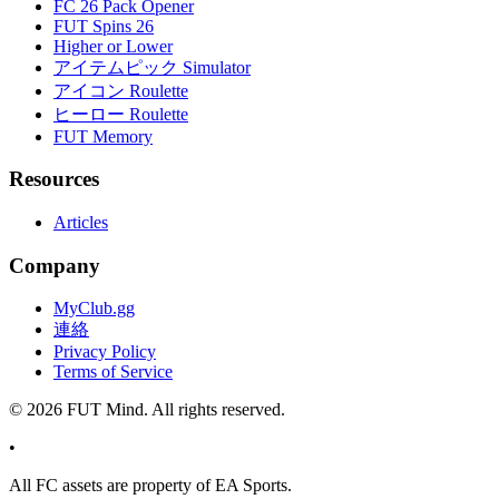
FC 26 Pack Opener
FUT Spins 26
Higher or Lower
アイテムピック Simulator
アイコン Roulette
ヒーロー Roulette
FUT Memory
Resources
Articles
Company
MyClub.gg
連絡
Privacy Policy
Terms of Service
©
2026
FUT Mind. All rights reserved.
•
All
FC
assets are property of EA Sports.