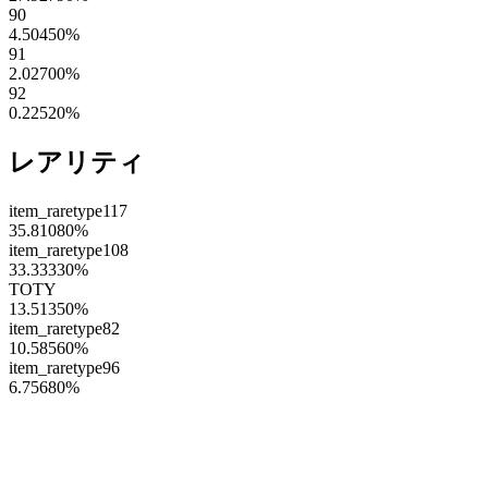
90
4.50450
%
91
2.02700
%
92
0.22520
%
レアリティ
item_raretype117
35.81080
%
item_raretype108
33.33330
%
TOTY
13.51350
%
item_raretype82
10.58560
%
item_raretype96
6.75680
%