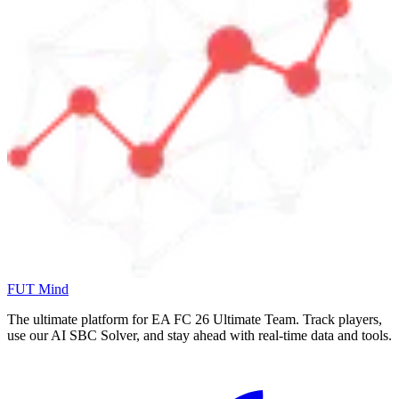
FUT Mind
The ultimate platform for EA FC
26
Ultimate Team. Track players,
use our AI SBC Solver, and stay ahead with real-time data and tools.