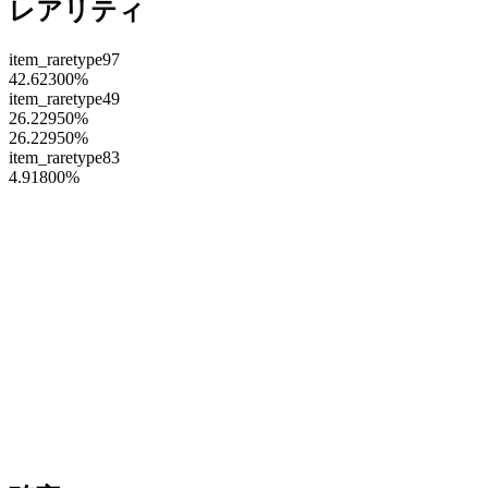
レアリティ
item_raretype97
42.62300
%
item_raretype49
26.22950
%
26.22950
%
item_raretype83
4.91800
%