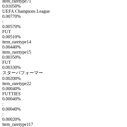
item_raretype71
0.01050
%
UEFA Champions League
0.00770
%
:
0.00570
%
FUT
0.00510
%
item_raretype14
0.00440
%
item_raretype15
0.00350
%
FUT
0.00330
%
スターパフォーマー
0.00200
%
item_raretype22
0.00040
%
FUTTIES
0.00040
%
:
0.00040
%
:
0.00020
%
item_raretype117