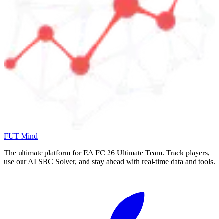
FUT Mind
The ultimate platform for EA FC
26
Ultimate Team. Track players,
use our AI SBC Solver, and stay ahead with real-time data and tools.