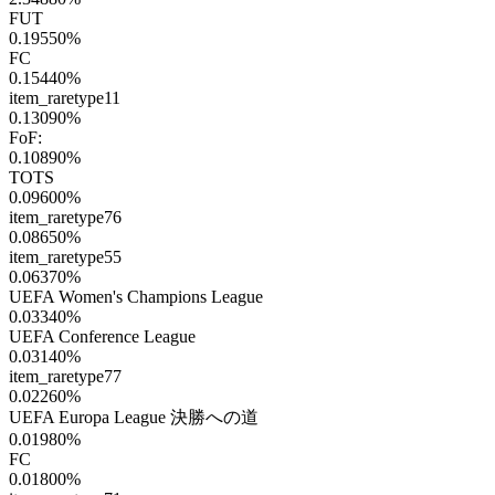
FUT
0.19550
%
FC
0.15440
%
item_raretype11
0.13090
%
FoF:
0.10890
%
TOTS
0.09600
%
item_raretype76
0.08650
%
item_raretype55
0.06370
%
UEFA Women's Champions League
0.03340
%
UEFA Conference League
0.03140
%
item_raretype77
0.02260
%
UEFA Europa League 決勝への道
0.01980
%
FC
0.01800
%