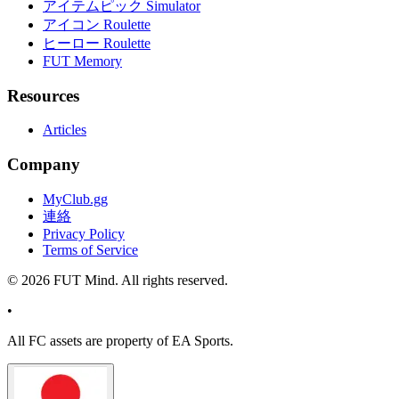
アイテムピック Simulator
アイコン Roulette
ヒーロー Roulette
FUT Memory
Resources
Articles
Company
MyClub.gg
連絡
Privacy Policy
Terms of Service
©
2026
FUT Mind. All rights reserved.
•
All
FC
assets are property of EA Sports.