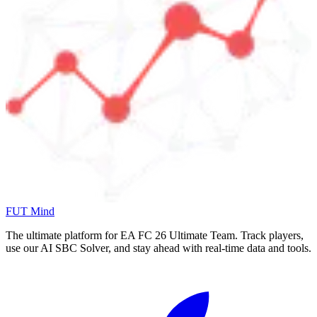
FUT Mind
The ultimate platform for EA FC
26
Ultimate Team. Track players,
use our AI SBC Solver, and stay ahead with real-time data and tools.