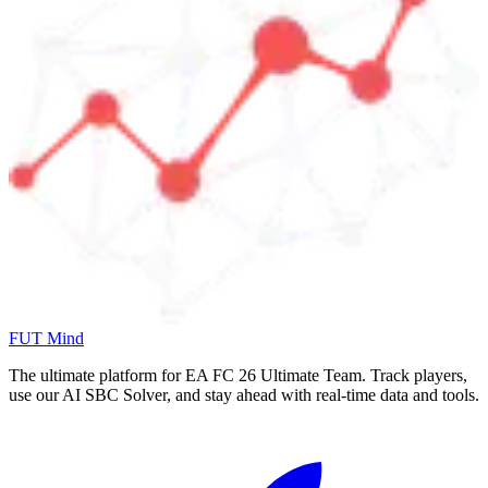
FUT Mind
The ultimate platform for EA FC
26
Ultimate Team. Track players,
use our AI SBC Solver, and stay ahead with real-time data and tools.