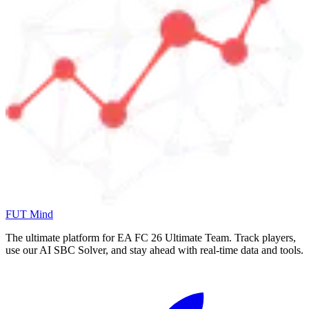
FUT Mind
The ultimate platform for EA FC
26
Ultimate Team. Track players,
use our AI SBC Solver, and stay ahead with real-time data and tools.