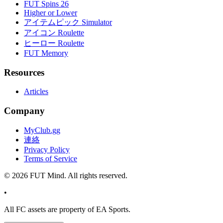
FUT Spins 26
Higher or Lower
アイテムピック Simulator
アイコン Roulette
ヒーロー Roulette
FUT Memory
Resources
Articles
Company
MyClub.gg
連絡
Privacy Policy
Terms of Service
©
2026
FUT Mind. All rights reserved.
•
All
FC
assets are property of EA Sports.