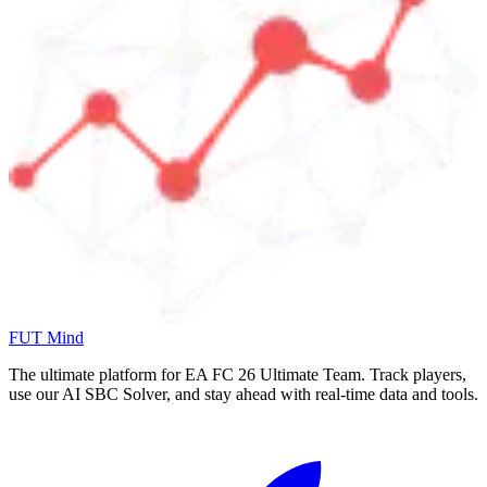
FUT Mind
The ultimate platform for EA FC
26
Ultimate Team. Track players,
use our AI SBC Solver, and stay ahead with real-time data and tools.