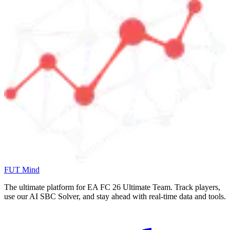
FUT Mind
The ultimate platform for EA FC
26
Ultimate Team. Track players,
use our AI SBC Solver, and stay ahead with real-time data and tools.