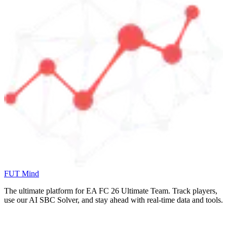
FUT Mind
The ultimate platform for EA FC
26
Ultimate Team. Track players,
use our AI SBC Solver, and stay ahead with real-time data and tools.