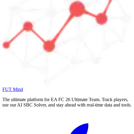
FUT Mind
The ultimate platform for EA FC
26
Ultimate Team. Track players,
use our AI SBC Solver, and stay ahead with real-time data and tools.