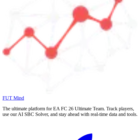
FUT Mind
The ultimate platform for EA FC
26
Ultimate Team. Track players,
use our AI SBC Solver, and stay ahead with real-time data and tools.