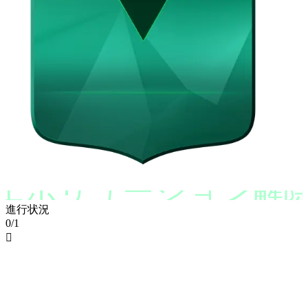
エボリューション解
進行状況
0/1
