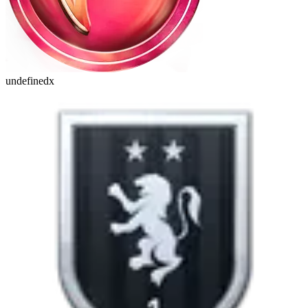
undefinedx