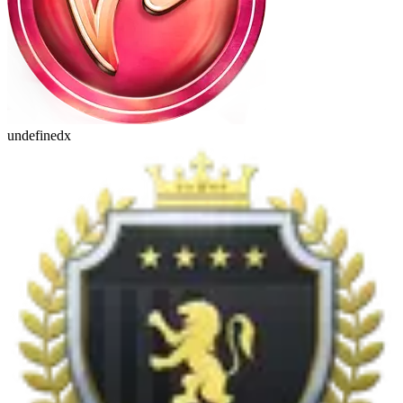
undefinedx