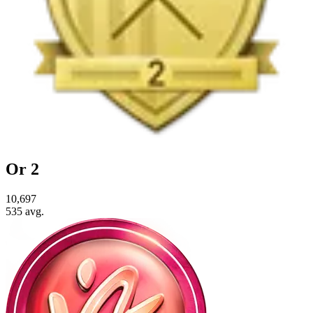
Or 2
10,697
535
avg.