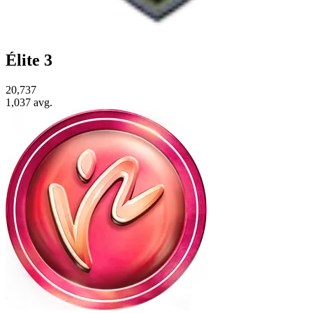
Élite 3
20,737
1,037
avg.