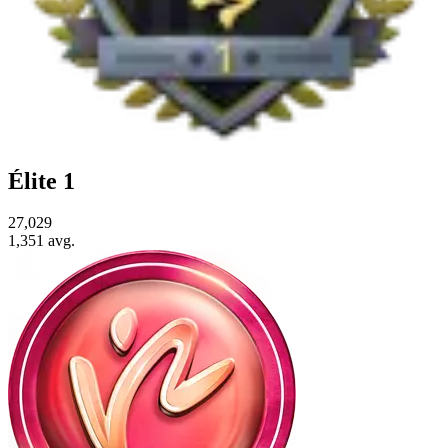
Élite 1
27,029
1,351
avg.