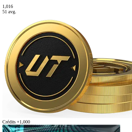
1,016
51
avg.
Crédits +1,000