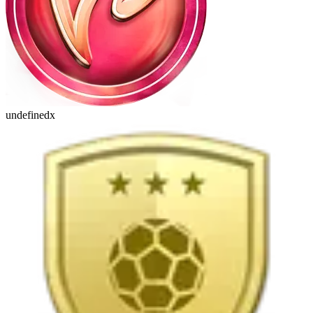
undefinedx