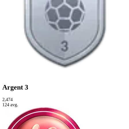
Argent 3
2,474
124
avg.