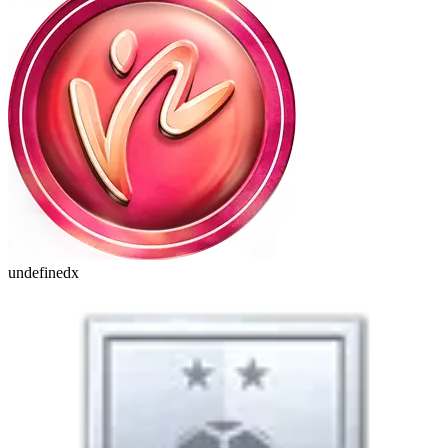
undefinedx