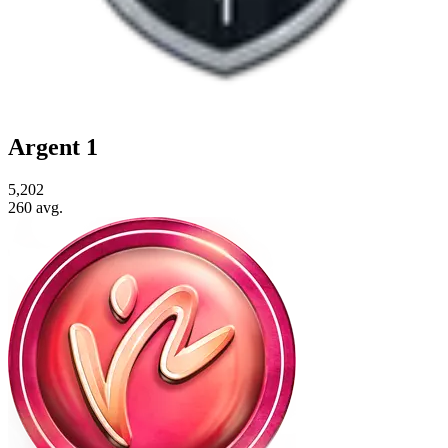
Argent 1
5,202
260
avg.