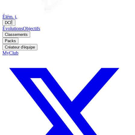
Élém. j.
DCÉ
Évolutions
Objectifs
Classements
Packs
Créateur d'équipe
MyClub