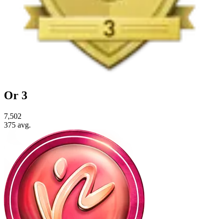
Or 3
7,502
375
avg.