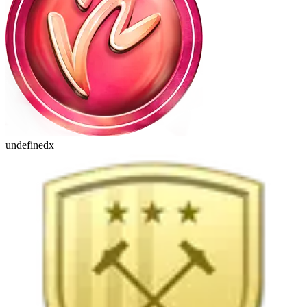
undefinedx