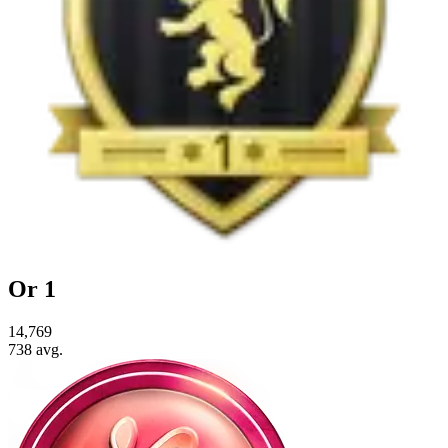
Or 1
14,769
738
avg.