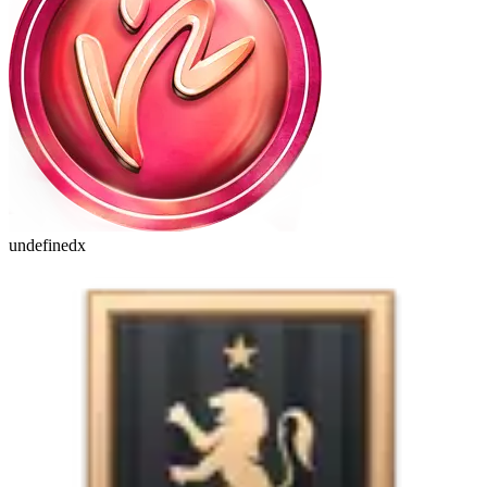
undefinedx