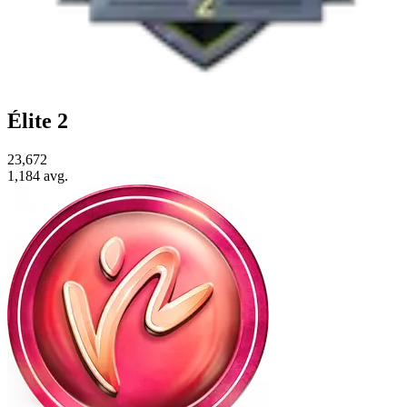
Élite 2
23,672
1,184
avg.