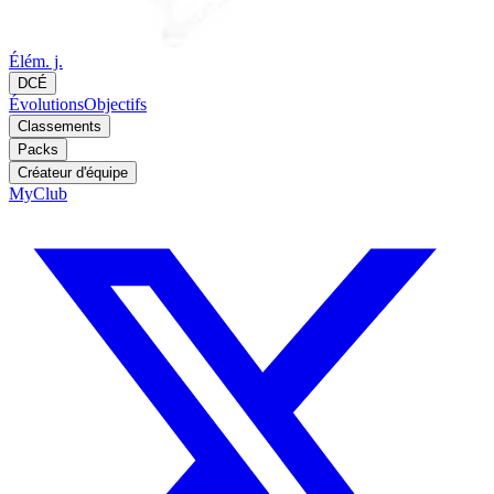
Élém. j.
DCÉ
Évolutions
Objectifs
Classements
Packs
Créateur d'équipe
MyClub