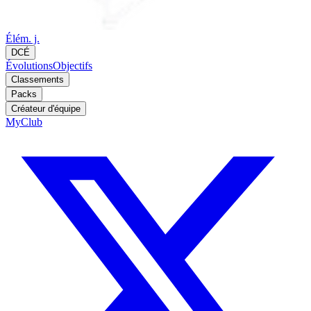
Élém. j.
DCÉ
Évolutions
Objectifs
Classements
Packs
Créateur d'équipe
MyClub