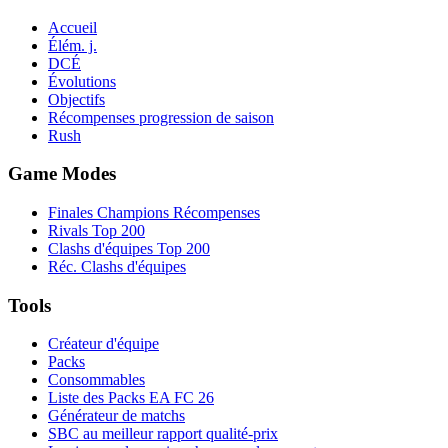
Accueil
Élém. j.
DCÉ
Évolutions
Objectifs
Récompenses progression de saison
Rush
Game Modes
Finales Champions Récompenses
Rivals Top 200
Clashs d'équipes Top 200
Réc. Clashs d'équipes
Tools
Créateur d'équipe
Packs
Consommables
Liste des Packs EA FC 26
Générateur de matchs
SBC au meilleur rapport qualité-prix